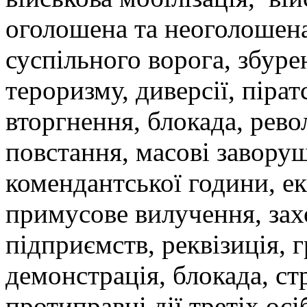
оголошена та неоголошена 
суспільного ворога, збуре
тероризму, диверсії, пірат
вторгнення, блокада, рево
повстання, масові завору
комендантської години, ек
примусове вилучення, за
підприємств, реквізиція, 
демонстрація, блокада, стр
протиправні дії третіх осі