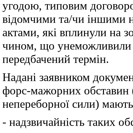
угодою, типовим договор
відомчими та/чи іншими
актами, які вплинули на з
чином, що унеможливили 
передбачений термін.
Надані заявником докумен
форс-мажорних обставин 
непереборної сили) мають
- надзвичайність таких об