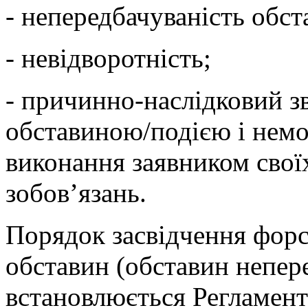
- непередбачуваність обст
- невідворотність;
- причинно-наслідковий з
обставиною/подією і нем
виконання заявником свої
зобов’язань.
Порядок засвідчення фор
обставин (обставин непер
встановлюється Регламент