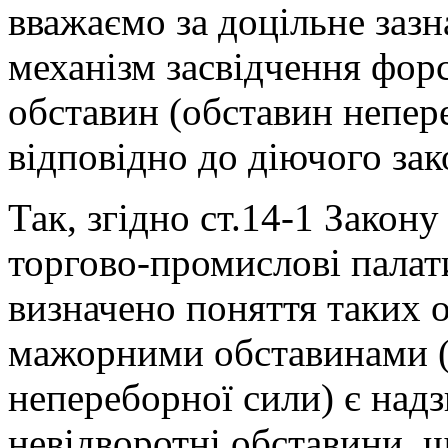
вважаємо за доцільне заз
механізм засвідчення фо
обставин (обставин непер
відповідно до діючого зак
Так, згідно ст.14-1 Закон
торгово-промислові палати
визначено поняття таких 
мажорними обставинами 
непереборної сили) є надз
невідворотні обставини, 