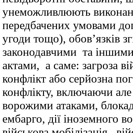
унеможливлюють виконанн
передбачених умовами дог
угоди тощо), обов’язків зг
законодавчими та іншим
актами, а саме: загроза в
конфлікт або серйозна пог
конфлікту, включаючи ал
ворожими атаками, блокад
ембарго, дії іноземного во
військова мобілізація, війс