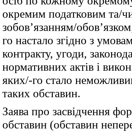
осіб по кожному окремому
окремим податковим та/ч
зобов’язанням/обов’язком
го настало згідно з умова
контракту, угоди, законод
нормативних актів і вико
яких/-го стало неможливи
таких обставин.
Заява про засвідчення фо
обставин (обставин непере