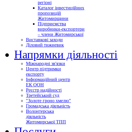
регіоні
Каталог інвестиційних
пропозицій
Житомирщини
Підприємства
виробники-експортери
– члени Житомирської
Виставкові заходи
Діловий тижневик
Напрямки діяльності
Міжнародні зв'язки
Центр підтримки
експорту
Інформаційний центр
ЕК ООН
Реєстр надійності
Третейський суд
"Золоте гроно хмелю"
Громадська діяльність
Волонтерська
діяльність
Житомирської ТПП
Послуги