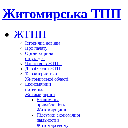
Житомирська ТПП
ЖТПП
Історична довідка
Про палату
Організаційна
структура
Членство в ЖТПП
Діючі члени ЖТПП
Характеристика
Житомирської області
Економічний
потенціал
Житомирщини
Економічна
привабливість
Житомирщини
Підсумки економічної
діяльності в
Житомирському