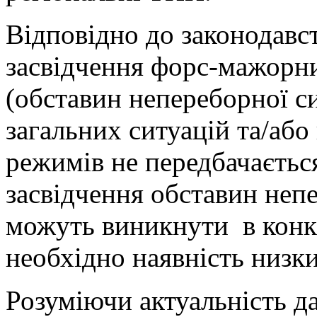
Відповідно до законодавс
засвідчення форс-мажорн
(обставин непереборної си
загальних ситуацій та/або
режимів не передбачаєтьс
засвідчення обставин непе
можуть виникнути в конк
необхідно наявність низк
Розуміючи актуальність д