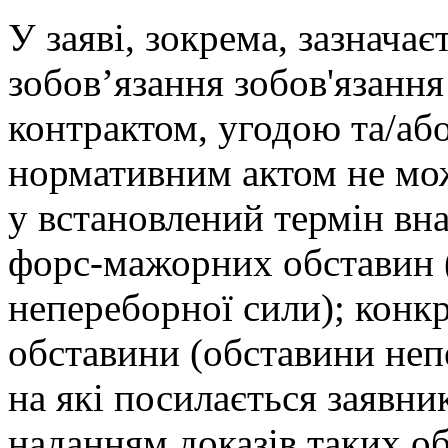
У заяві, зокрема, зазначаєт
зобов’язання зобов'язання
контрактом, угодою та/аб
нормативним актом не мо
у встановлений термін вн
форс-мажорних обставин 
непереборної сили); конк
обставини (обставини неп
на які посилається заявни
наданням доказів таких об