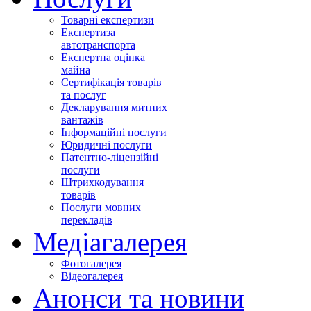
Товарні експертизи
Експертиза
автотранспорта
Експертна оцінка
майна
Сертифікація товарів
та послуг
Декларування митних
вантажів
Інформаційні послуги
Юридичні послуги
Патентно-ліцензійні
послуги
Штрихкодування
товарів
Послуги мовних
перекладів
Медіагалерея
Фотогалерея
Відеогалерея
Анонси та новини