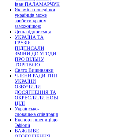
Іван ПАЛАМАРЧУК
Як зміна поведінки
українців може
зробити країну
заможнішою
День підприємця
УКРАЇНА ТА
ГРУЗІЯ
ПІДПИСАЛИ
ЗМІНИ ДО УГОДИ
ПРО ВІЛЬНУ
ТОРГІВЛЮ
Свято Вишиванки
ЧЛЕНИ РАДИ ТПП
УКРАЇНИ
ОЗВУЧИЛИ
ДОСЯГНЕННЯ ТА
ОКРЕСЛИЛИ НОВІ
ЦІЛІ
Українсько-
словацька співпраця
Експорт пшениці до
Эфіопії
ВАЖЛИВЕ
ОГОЛОШЕННЯ