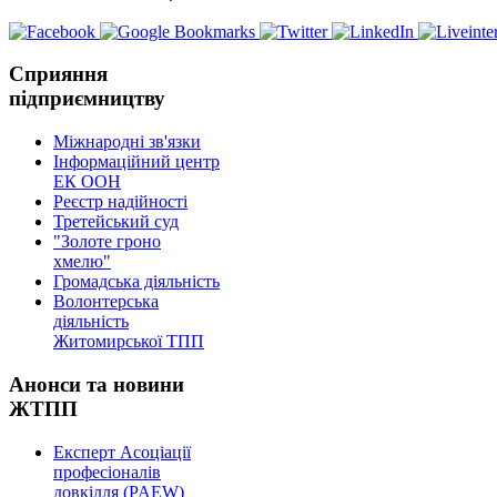
Сприяння
підприємництву
Міжнародні зв'язки
Інформаційний центр
ЕК ООН
Реєстр надійності
Третейський суд
"Золоте гроно
хмелю"
Громадська діяльність
Волонтерська
діяльність
Житомирської ТПП
Анонси та новини
ЖТПП
Експерт Асоціації
професіоналів
довкілля (PAEW)