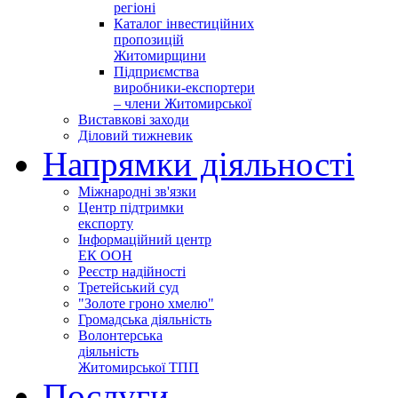
регіоні
Каталог інвестиційних
пропозицій
Житомирщини
Підприємства
виробники-експортери
– члени Житомирської
Виставкові заходи
Діловий тижневик
Напрямки діяльності
Міжнародні зв'язки
Центр підтримки
експорту
Інформаційний центр
ЕК ООН
Реєстр надійності
Третейський суд
"Золоте гроно хмелю"
Громадська діяльність
Волонтерська
діяльність
Житомирської ТПП
Послуги