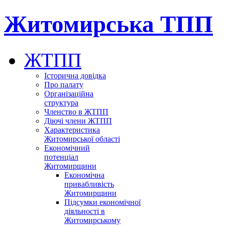
Житомирська ТПП
ЖТПП
Історична довідка
Про палату
Організаційна
структура
Членство в ЖТПП
Діючі члени ЖТПП
Характеристика
Житомирської області
Економічний
потенціал
Житомирщини
Економічна
привабливість
Житомирщини
Підсумки економічної
діяльності в
Житомирському