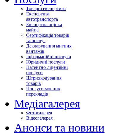
Товарні експертизи
Експертиза
автотранспорта
Експертна оцінка
майна
Сертифікація товарів
та послуг
Декларування митних
вантажів
Інформаційні послуги
Юридичні послуги
Патентно-ліцензійні
послуги
Штрихкодування
товарів
Послуги мовних
перекладів
Медіагалерея
Фотогалерея
Відеогалерея
Анонси та новини