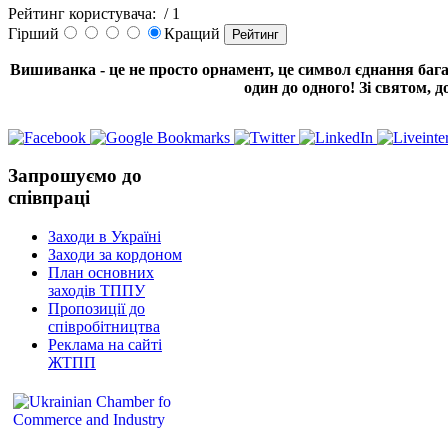
Рейтинг користувача:
/ 1
Гірший
Кращий
Вишиванка - це не просто орнамент, це символ єднання бага
один до одного! Зі святом, до
Запрошуємо до
співпраці
Заходи в Україні
Заходи за кордоном
План основних
заходів ТППУ
Пропозиції до
співробітництва
Реклама на сайті
ЖТПП