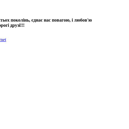
тьох поколінь, єднає нас повагою, і любов'ю
рогі друзі!!!