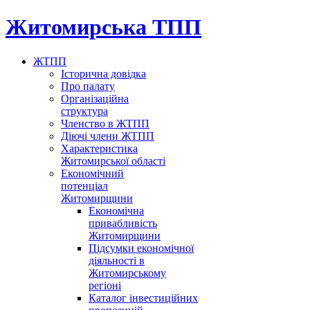
Житомирська ТПП
ЖТПП
Історична довідка
Про палату
Організаційна
структура
Членство в ЖТПП
Діючі члени ЖТПП
Характеристика
Житомирської області
Економічний
потенціал
Житомирщини
Економічна
привабливість
Житомирщини
Підсумки економічної
діяльності в
Житомирському
регіоні
Каталог інвестиційних