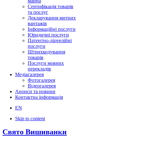
майна
Сертифікація товарів
та послуг
Декларування митних
вантажів
Інформаційні послуги
Юридичні послуги
Патентно-ліцензійні
послуги
Штрихкодування
товарів
Послуги мовних
перекладів
Медіагалерея
Фотогалерея
Відеогалерея
Анонси та новини
Контактна інформація
EN
Skip to content
Свято Вишиванки