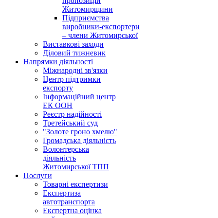
пропозицій
Житомирщини
Підприємства
виробники-експортери
– члени Житомирської
Виставкові заходи
Діловий тижневик
Напрямки діяльності
Міжнародні зв'язки
Центр підтримки
експорту
Інформаційний центр
ЕК ООН
Реєстр надійності
Третейський суд
"Золоте гроно хмелю"
Громадська діяльність
Волонтерська
діяльність
Житомирської ТПП
Послуги
Товарні експертизи
Експертиза
автотранспорта
Експертна оцінка