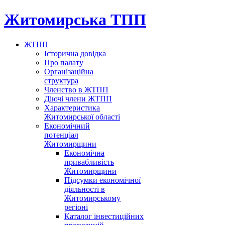
Житомирська ТПП
ЖТПП
Історична довідка
Про палату
Організаційна
структура
Членство в ЖТПП
Діючі члени ЖТПП
Характеристика
Житомирської області
Економічний
потенціал
Житомирщини
Економічна
привабливість
Житомирщини
Підсумки економічної
діяльності в
Житомирському
регіоні
Каталог інвестиційних