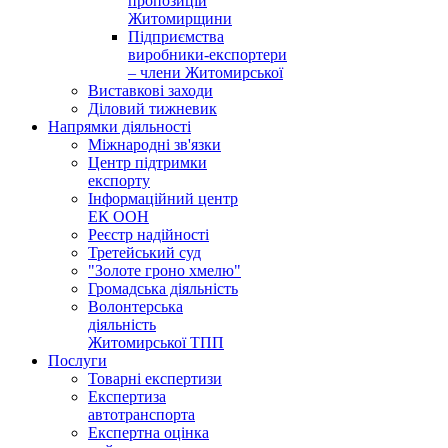
пропозицій
Житомирщини
Підприємства
виробники-експортери
– члени Житомирської
Виставкові заходи
Діловий тижневик
Напрямки діяльності
Міжнародні зв'язки
Центр підтримки
експорту
Інформаційний центр
ЕК ООН
Реєстр надійності
Третейський суд
"Золоте гроно хмелю"
Громадська діяльність
Волонтерська
діяльність
Житомирської ТПП
Послуги
Товарні експертизи
Експертиза
автотранспорта
Експертна оцінка