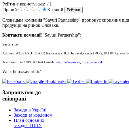
Рейтинг користувача:
/ 1
Гірший
Кращий
Словацька компанія "
Sayuri Partnership
" пропонує сприяння пі
продукції на ринок Словакії.
Контакти компанії
"
Sayuri Partnership
":
Sayuri s.r.o.
Address: WESTEND TOWER Kancelária č. 8.8 Dúbravská cesta 1793/2, 841 04 Karlova Ves
Telephone: +421 919 347 694 E-mails:
sayuri@sayuri.sk
,
info@sayuri.sk
Web: http://sayuri.sk/
Запрошуємо до
співпраці
Заходи в Україні
Заходи за кордоном
План основних
заходів ТППУ