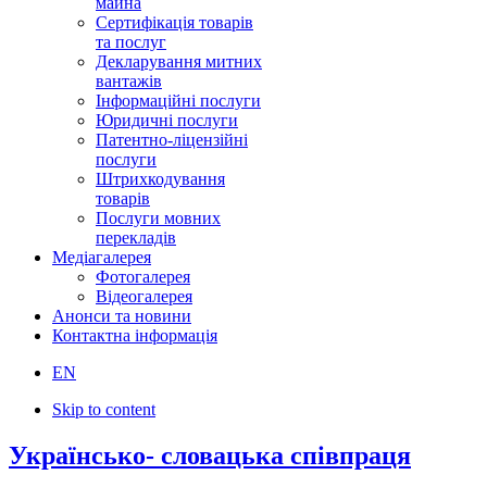
майна
Сертифікація товарів
та послуг
Декларування митних
вантажів
Інформаційні послуги
Юридичні послуги
Патентно-ліцензійні
послуги
Штрихкодування
товарів
Послуги мовних
перекладів
Медіагалерея
Фотогалерея
Відеогалерея
Анонси та новини
Контактна інформація
EN
Skip to content
Українсько- словацька співпраця