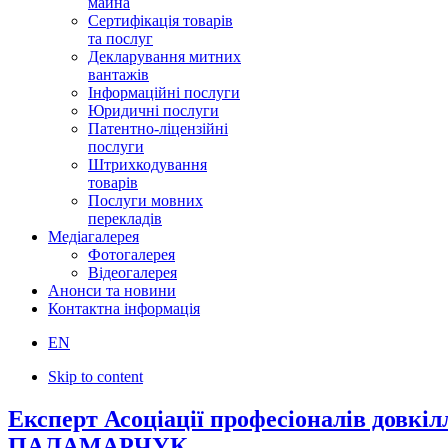
майна
Сертифікація товарів
та послуг
Декларування митних
вантажів
Інформаційні послуги
Юридичні послуги
Патентно-ліцензійні
послуги
Штрихкодування
товарів
Послуги мовних
перекладів
Медіагалерея
Фотогалерея
Відеогалерея
Анонси та новини
Контактна інформація
EN
Skip to content
Експерт Асоціації професіоналів довкі
ПАЛАМАРЧУК