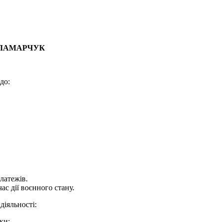
ПАЛАМАРЧУК
до:
латежів.
с дії воєнного стану.
діяльності:
ки;