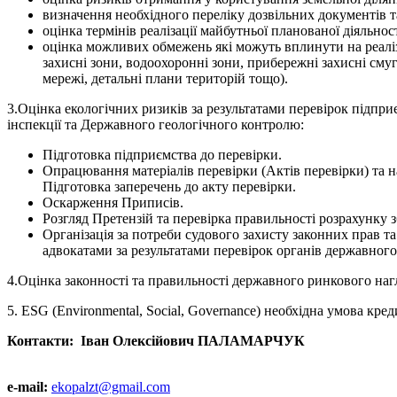
визначення необхідного переліку дозвільних документів т
оцінка термінів реалізації майбутньої планованої діяльност
оцінка можливих обмежень які можуть вплинути на реаліза
захисні зони, водоохоронні зони, прибережні захисні сму
мережі, детальні плани територій тощо).
3.Оцінка екологічних ризиків за результатами перевірок підпр
інспекції та Державного геологічного контролю:
Підготовка підприємства до перевірки.
Опрацювання матеріалів перевірки (Актів перевірки) та 
Підготовка заперечень до акту перевірки.
Оскарження Приписів.
Розгляд Претензій та перевірка правильності розрахунку 
Організація за потреби судового захисту законних прав т
адвокатами за результатами перевірок органів державног
4.Оцінка законності та правильності державного ринкового наг
5. ESG (Environmental, Social, Governance) необхідна умова кред
Контакти:
Іван Олексійович
ПАЛАМАРЧУК
e-mail:
ekopalzt@gmail.com