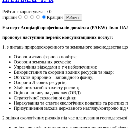
Рейтинг користувача:
/ 0
Гірший
Кращий
Експерт Асоціації професіоналів довкілля (
PAEW
) Іван 
пропонує наступний перелік консультаційних послуг:
1. з питань природоохоронного та земельного законодавства що
Охорони атмосферного повітря;
Охорони земельних ресурсів;
Управління відходами в т.ч небезпечними;
Використання та охорони водних ресурсів та надр;
Об’єктів природно – заповідного фонду;
Охорони Лісових ресурсів;
Хімічних засобів захисту рослин;
Оцінки впливу на довкілля (ОВД)
Стратегічної екологічної оцінки
Нарахування та сплати екологічних податків та рентних п
Призупинення заходів державного нагляду/контролю під ча
2.оцінки екологічних ризиків під час планування господарської 
оцінка ризиків отримання у користування земельної ділян