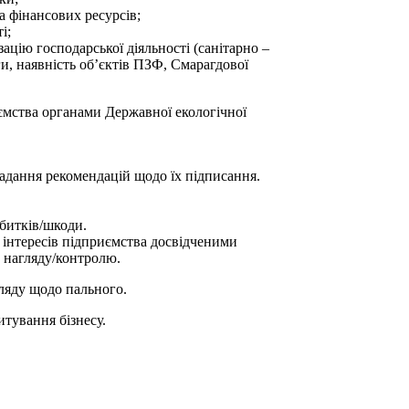
а фінансових ресурсів;
і;
цію господарської діяльності (санітарно –
ги, наявність об’єктів ПЗФ, Cмарагдової
иємства органами Державної екологічної
надання рекомендацій щодо їх підписання.
збитків/шкоди.
а інтересів підприємства досвідченими
о нагляду/контролю.
ляду щодо пального.
итування бізнесу.