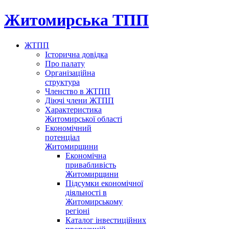
Житомирська ТПП
ЖТПП
Історична довідка
Про палату
Організаційна
структура
Членство в ЖТПП
Діючі члени ЖТПП
Характеристика
Житомирської області
Економічний
потенціал
Житомирщини
Економічна
привабливість
Житомирщини
Підсумки економічної
діяльності в
Житомирському
регіоні
Каталог інвестиційних