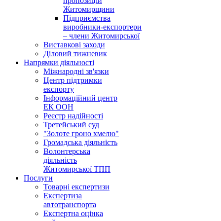
пропозицій
Житомирщини
Підприємства
виробники-експортери
– члени Житомирської
Виставкові заходи
Діловий тижневик
Напрямки діяльності
Міжнародні зв'язки
Центр підтримки
експорту
Інформаційний центр
ЕК ООН
Реєстр надійності
Третейський суд
"Золоте гроно хмелю"
Громадська діяльність
Волонтерська
діяльність
Житомирської ТПП
Послуги
Товарні експертизи
Експертиза
автотранспорта
Експертна оцінка