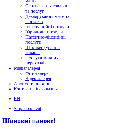
майна
Сертифікація товарів
та послуг
Декларування митних
вантажів
Інформаційні послуги
Юридичні послуги
Патентно-ліцензійні
послуги
Штрихкодування
товарів
Послуги мовних
перекладів
Медіагалерея
Фотогалерея
Відеогалерея
Анонси та новини
Контактна інформація
EN
Skip to content
Шановні панове!