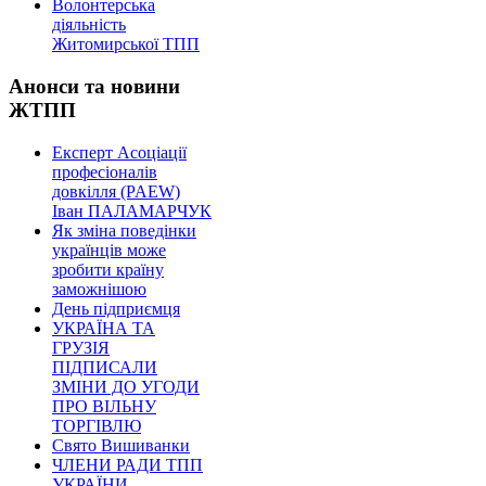
Волонтерська
діяльність
Житомирської ТПП
Анонси та новини
ЖТПП
Експерт Асоціації
професіоналів
довкілля (PAEW)
Іван ПАЛАМАРЧУК
Як зміна поведінки
українців може
зробити країну
заможнішою
День підприємця
УКРАЇНА ТА
ГРУЗІЯ
ПІДПИСАЛИ
ЗМІНИ ДО УГОДИ
ПРО ВІЛЬНУ
ТОРГІВЛЮ
Свято Вишиванки
ЧЛЕНИ РАДИ ТПП
УКРАЇНИ