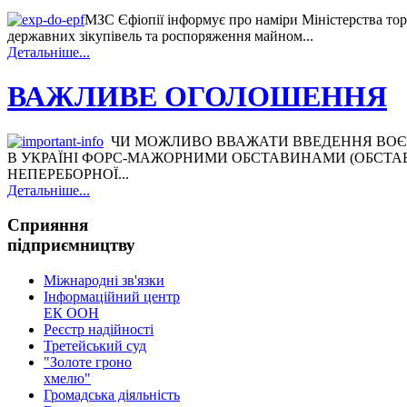
МЗС Єфіопії інформує про наміри Міністерства тор
державних зікупівель та роспоряження майном...
Детальніше...
ВАЖЛИВЕ ОГОЛОШЕННЯ
ЧИ МОЖЛИВО ВВАЖАТИ ВВЕДЕННЯ ВОЄ
В УКРАЇНІ ФОРС-МАЖОРНИМИ ОБСТАВИНАМИ (ОБСТ
НЕПЕРЕБОРНОЇ...
Детальніше...
Сприяння
підприємництву
Міжнародні зв'язки
Інформаційний центр
ЕК ООН
Реєстр надійності
Третейський суд
"Золоте гроно
хмелю"
Громадська діяльність