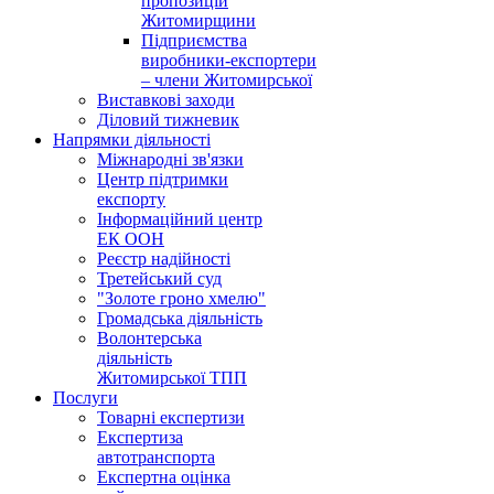
пропозицій
Житомирщини
Підприємства
виробники-експортери
– члени Житомирської
Виставкові заходи
Діловий тижневик
Напрямки діяльності
Міжнародні зв'язки
Центр підтримки
експорту
Інформаційний центр
ЕК ООН
Реєстр надійності
Третейський суд
"Золоте гроно хмелю"
Громадська діяльність
Волонтерська
діяльність
Житомирської ТПП
Послуги
Товарні експертизи
Експертиза
автотранспорта
Експертна оцінка