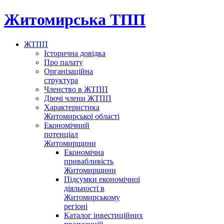
Житомирська ТПП
ЖТПП
Історична довідка
Про палату
Організаційна
структура
Членство в ЖТПП
Діючі члени ЖТПП
Характеристика
Житомирської області
Економічний
потенціал
Житомирщини
Економічна
привабливість
Житомирщини
Підсумки економічної
діяльності в
Житомирському
регіоні
Каталог інвестиційних