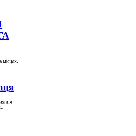
И
ТА
а місцях,
аця
рияння
...