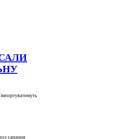
ИСАЛИ
ЬНУ
и імпортуватимуть
вол єднання