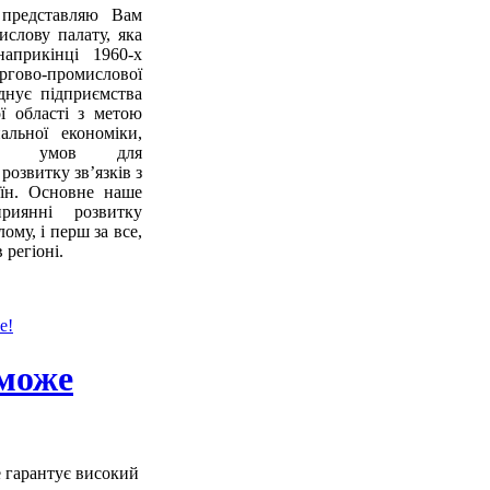
 представляю Вам
слову палату, яка
априкінці 1960-х
оргово-промислової
днує підприємства
ої області з метою
альної економіки,
вих умов для
розвитку зв’язків з
їн. Основне наше
риянні розвитку
ому, і перш за все,
регіоні.
е!
 може
е гарантує високий