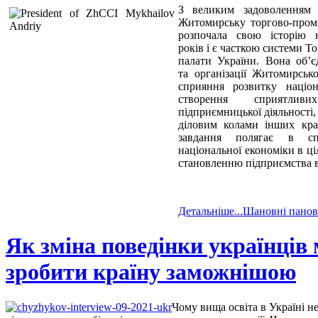
З великим задоволенням
Житомирську торгово-проми
розпочала свою історію н
років і є часткою системи Т
палати України. Вона об’є
та організації Житомирськ
сприяння розвитку націон
створення сприятли
підприємницької діяльності, 
діловим колами інших кра
завдання полягає в сп
національної економіки в ціл
становленню підприємства в 
Детальніше...Шановні панов
Як зміна поведінки українців
зробити країну заможнішою
Чому вища освіта в Україні н